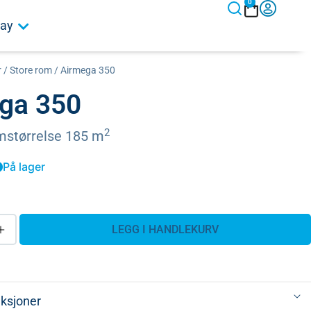
0
ay
r
/
Store rom
/ Airmega 350
ga 350
2
mstørrelse 185 m
På lager
LEGG I HANDLEKURV
ksjoner