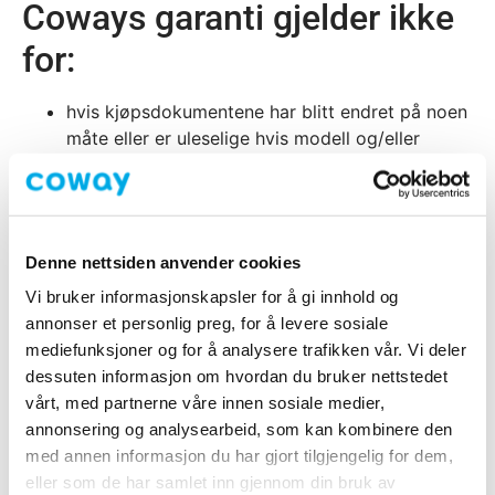
Coways garanti gjelder ikke
for:
hvis kjøpsdokumentene har blitt endret på noen
måte eller er uleselige hvis modell og/eller
serienummer er endret, fjernet eller er uleselig
produkter og/eller produktdeler som er utsatt
for slitasje, og som av natur kan anses som
forbruksdeler, eller som består av glass.
Denne nettsiden anvender cookies
dersom det har oppstått en feil pga feil bruk,
miljøforhold, understandard vedlikehold (f.eks.
Vi bruker informasjonskapsler for å gi innhold og
ikke rengjorte forfiltre) eller hvis modifikasjoner
annonser et personlig preg, for å levere sosiale
eller reparasjoner er utført av personer som
mediefunksjoner og for å analysere trafikken vår. Vi deler
ikke er autorisert av Albion Nordic
dessuten informasjon om hvordan du bruker nettstedet
Dersom brukeren ikke har fulgt alle
vårt, med partnerne våre innen sosiale medier,
anvisningene i bruksanvisningen og ikke har
annonsering og analysearbeid, som kan kombinere den
avstått fra handlinger eller bruksområder som
med annen informasjon du har gjort tilgjengelig for dem,
betegnes som uønsket eller som advares mot.
eller som de har samlet inn gjennom din bruk av