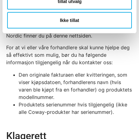
tillat utvalg
du å melde et problem med produktet og få service,
kontakt Albion Nordics kundeservice dersom du
Ikke tillat
kjøpte produktet på Coway.no, eller hos forhandleren
du kjøpte produktet fra. Kontaktdetaljer for Albion
Nordic finner du på denne nettsiden.
For at vi eller våre forhandlere skal kunne hjelpe deg
så effektivt som mulig, bør du ha følgende
informasjon tilgjengelig når du kontakter oss:
Den originale fakturaen eller kvitteringen, som
viser kjøpsdatoen, forhandlerens navn (hvis
varen ble kjøpt fra en forhandler) og produktets
modellnummer.
Produktets serienummer hvis tilgjengelig (ikke
alle Coway-produkter har serienummer).
Klagerett