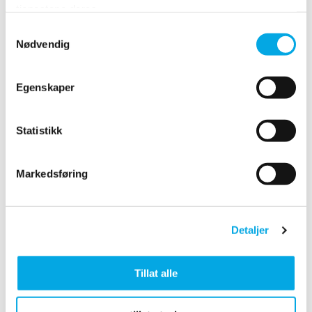
dersom produktet brukes til kommersielle
tjenestene deres.
formål
Samtykkevalg
hvis defekten er forårsaket av tilkoblet
Nødvendig
periferiutstyr, annet utstyr eller tilbehør som
ikke er anbefalt av Coway
Egenskaper
hvis skaden er forårsaket av en ulykke, inkludert
men ikke begrenset til lynnedslag, unormal
spenning, vann eller brann, naturkatastrofer eller
Statistikk
transportulykker og skader forårsaket av dyr
hvis produktet ikke fungerer som det skal fordi
Markedsføring
det ikke opprinnelig ble designet, produsert,
godkjent og/eller autorisert for landet der du
bruker det
Detaljer
Defekt produkt:
Tillat alle
Hvis du har spørsmål eller bekymringer, anbefaler vi
at du leser og følger brukerhåndboken nøye før du
kontakter Albion Nordic eller din forhandler. Ønsker