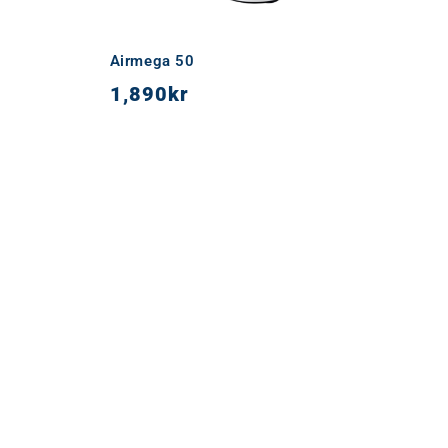
Airmega 50
1,890
kr