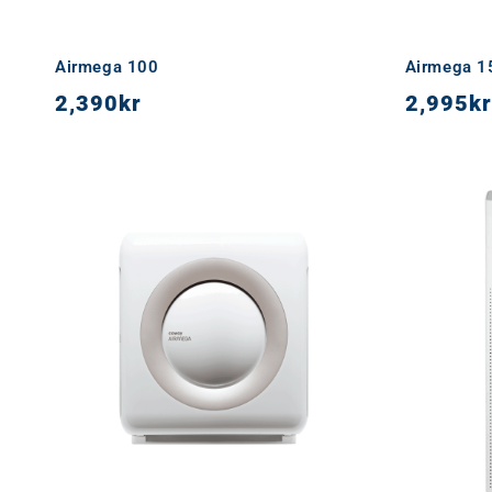
Airmega 100
Airmega 1
2,390
kr
2,995
kr