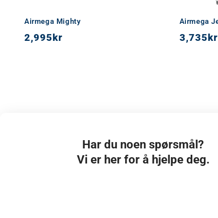
Airmega Mighty
Airmega J
2,995
kr
3,735
kr
Har du noen spørsmål?
Vi er her for å hjelpe deg.