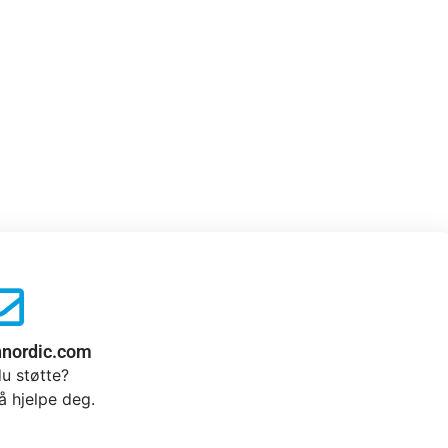
nnordic.com
u støtte?
 å hjelpe deg.