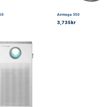
50
Airmega 350
3,735
kr