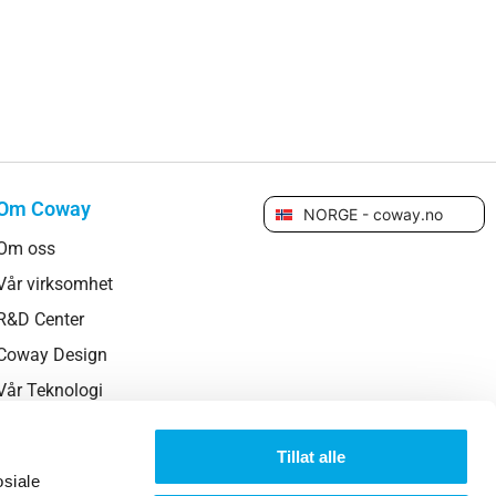
Om Coway
NORGE - coway.no
Om oss
Vår virksomhet
R&D Center
Coway Design
Vår Teknologi
Bærekraft
Tillat alle
Globalt Nettverk
osiale