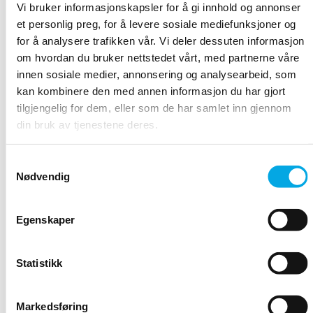
Vi bruker informasjonskapsler for å gi innhold og annonser
et personlig preg, for å levere sosiale mediefunksjoner og
Sjekk om Airmega og Alexa-enheten din begge er koblet til
for å analysere trafikken vår. Vi deler dessuten informasjon
et stabilt nettverk.
om hvordan du bruker nettstedet vårt, med partnerne våre
Hvis problemet vedvarer etter å ha løst det mulige
innen sosiale medier, annonsering og analysearbeid, som
nettverksproblemet, avgjør hvilken enhet som ikke
kan kombinere den med annen informasjon du har gjort
fungerer ved å sjekke Airmega med iOS/Android-
tilgjengelig for dem, eller som de har samlet inn gjennom
applikasjonen og bruke andre (ikke-Airmega)
kommandoer.
din bruk av tjenestene deres.
For ytterligere hjelp, gå til:
https://www.amazon.com/help/alexa/quickfixes.
Samtykkevalg
Nødvendig
HVA HVIS AIRMEGA-APPLIKASJONEN
Egenskaper
IKKE FUNGERER SOM DEN SKAL?
Statistikk
HVA OM ALEXA IKKE FUNGERER SOM
DEN SKAL?
Markedsføring