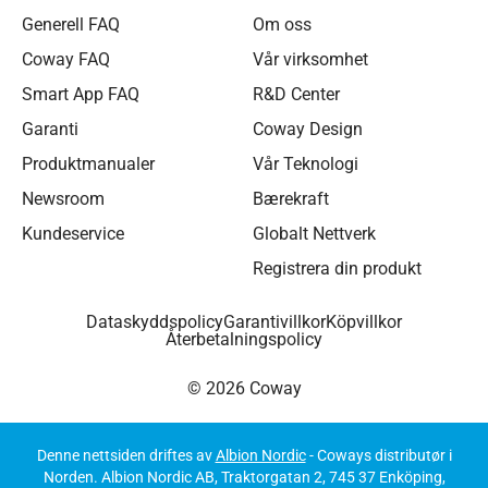
Generell FAQ
Om oss
Coway FAQ
Vår virksomhet
Smart App FAQ
R&D Center
Garanti
Coway Design
Produktmanualer
Vår Teknologi
Newsroom
Bærekraft
Kundeservice
Globalt Nettverk
Registrera din produkt
Dataskyddspolicy
Garantivillkor
Köpvillkor
Återbetalningspolicy
© 2026 Coway
Denne nettsiden driftes av
Albion Nordic
- Coways distributør i
Norden. Albion Nordic AB, Traktorgatan 2, 745 37 Enköping,