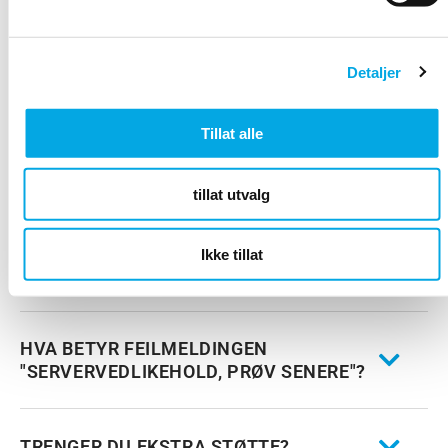
HVA BETYR FEILMELDINGEN "AIRMEGA
Detaljer
ER IKKE TILKOBLET"?
Tillat alle
HVA BETYR FEILMELDINGEN "AIRMEGA
ER SLÅTT AV"?
tillat utvalg
HVA BETYR FEILMELDINGEN "MISTET
Ikke tillat
FORBINDELSE TIL SERVER"?
HVA BETYR FEILMELDINGEN
"SERVERVEDLIKEHOLD, PRØV SENERE"?
TRENGER DU EKSTRA STØTTE?