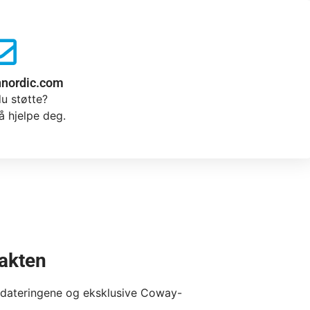
nnordic.com
u støtte?
 å hjelpe deg.
takten
pdateringene og eksklusive Coway-