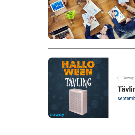
Coway
Tävli
septemb