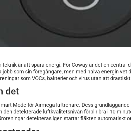
teknik är att spara energi. För Coway är det en central d
 jobb som sin föregångare, men med halva energin vet du
öroreningar som VOCs, bakterier och virus utan att drastis
m det
 Smart Mode för Airmega luftrenare. Dess grundläggande f
 den detekterade luftkvalitetsnivån förblir bra i 10 minu
öroreningar detekteras igen startar fläkten automatiskt 