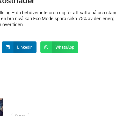
 kostnader
ning – du behöver inte oroa dig för att sätta på och stä
på en bra nivå kan Eco Mode spara cirka 75% av den energ
 över tiden.
LinkedIn
WhatsApp
Coway