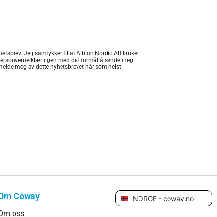
etsbrev. Jeg samtykker til at Albion Nordic AB bruker
personvernerklæringen med det formål å sende meg
 melde meg av dette nyhetsbrevet når som helst.
Om Coway
NORGE - coway.no
Om oss