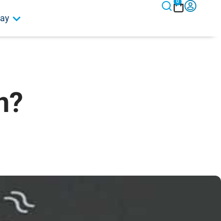
0
ay
n?