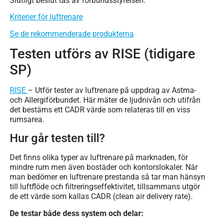
Slutligt beslut tas av förbundsstyrelsen.
Kriterier för luftrenare
Se de rekommenderade produkterna
Testen utförs av RISE (tidigare
SP)
RISE
– Utför tester av luftrenare på uppdrag av Astma-
och Allergiförbundet. Här mäter de ljudnivån och utifrån
det bestäms ett CADR värde som relateras till en viss
rumsarea.
Hur går testen till?
Det finns olika typer av luftrenare på marknaden, för
mindre rum men även bostäder och kontorslokaler. När
man bedömer en luftrenare prestanda så tar man hänsyn
till luftflöde och filtreringseffektivitet, tillsammans utgör
de ett värde som kallas CADR (clean air delivery rate).
De testar både dess system och delar: