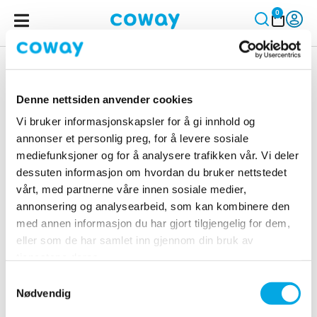
0
Denne nettsiden anvender cookies
Vi bruker informasjonskapsler for å gi innhold og
annonser et personlig preg, for å levere sosiale
NORGE - coway.no
mediefunksjoner og for å analysere trafikken vår. Vi deler
dessuten informasjon om hvordan du bruker nettstedet
Produkter
Smart hjem
vårt, med partnerne våre innen sosiale medier,
annonsering og analysearbeid, som kan kombinere den
Store mellomrom
Smart App & Pairing
med annen informasjon du har gjort tilgjengelig for dem,
Mellomstore rom
Voice Control
eller som de har samlet inn gjennom din bruk av
Små mellomrom
Google Home
tjenestene deres.
Filter
Amazon Alexa
Samtykkevalg
Nødvendig
Service og nyheter
Om Coway