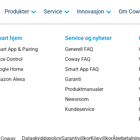
Produkter
Service
Innovasjon
Om Cow
art hjem
Service og nyheter
art App & Pairing
Generell FAQ
ce Control
Coway FAQ
ogle Home
Smart App FAQ
azon Alexa
Garanti
Produktmanualer
Newsroom
Kundeservice
Dataskyddspolicy
Garantivillkor
Köpvillkor
Återbetalnin
 Coway