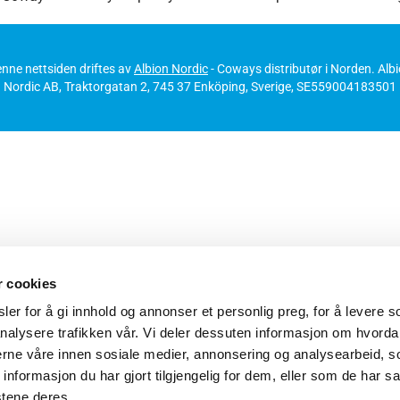
nne nettsiden driftes av
Albion Nordic
- Coways distributør i Norden. Alb
Nordic AB, Traktorgatan 2, 745 37 Enköping, Sverige, SE559004183501
r cookies
er for å gi innhold og annonser et personlig preg, for å levere s
nalysere trafikken vår. Vi deler dessuten informasjon om hvorda
nerne våre innen sosiale medier, annonsering og analysearbeid, 
formasjon du har gjort tilgjengelig for dem, eller som de har sa
stene deres.