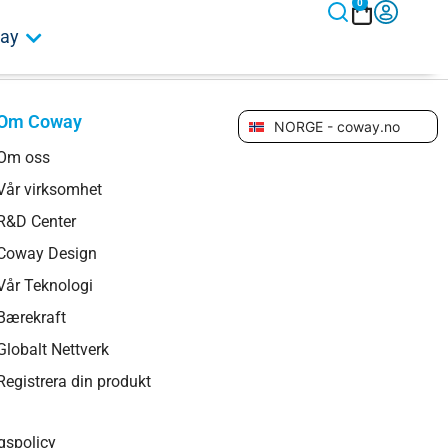
0
ay
Om Coway
NORGE - coway.no
Om oss
Vår virksomhet
R&D Center
Coway Design
Vår Teknologi
Bærekraft
Globalt Nettverk
Registrera din produkt
gspolicy