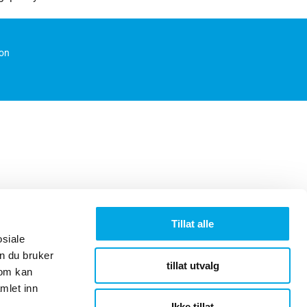
ion
Tillat alle
osiale
n du bruker
tillat utvalg
som kan
mlet inn
Ikke tillat