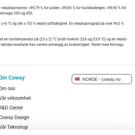
øy reduksjonsevne: >99,79 % for pollen, >99,60 % for hundeallergen, >99,90 % for
d Airmega 350 og 450.
 4) °C og (46 ± 10) % relativ luftfuktighet. En reduksjonsgrad på over 99,5 %
 ved en romtemperatur på (23 ± 2) °C (målt mellom 23,6 og 23,9 °C) og en relativ
 Faktiske resultater kan variere avhengig av bruksmiljøet. Testet med Airmega
Om Coway
NORGE - coway.no
Om oss
Vår virksomhet
R&D Center
Coway Design
Vår Teknologi