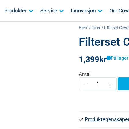
Produkter
Service
Innovasjon
Om Cow
Hjem
/
Filter
/ Filterset Cow
Filterset
1,399
kr
På lager
Antall
Produktegenskape