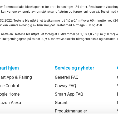
r filtermaterialet ble eksponert for proteinløsninger i 24 timer. Resultatene viste h
er kan variere avhengig av romstørrelse, luftstrøm og forurensningsnivå. Testet me
:2022. Testene ble utført i et testkammer på 1,0 ± 0,1 m³ over 60 minutter ved (24 ±
er kan variere avhengig av bruksmiljøet. Testet med Airmega 350 og 450.
g naftalen. Testene ble utført i et forseglet luktkammer på 1,0 × 1,0 × 1,0 m (1,0 m³)
n luktfjerningsgrad på minst 99,9 % for svoveldioksid, nitrogendioksid og naftalen.
art hjem
Service og nyheter
art App & Pairing
Generell FAQ
ce Control
Coway FAQ
ogle Home
Smart App FAQ
azon Alexa
Garanti
Produktmanualer