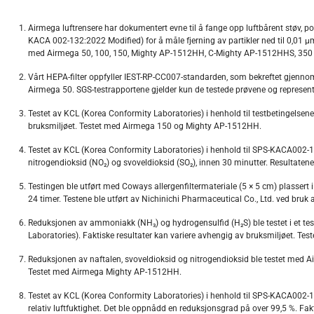
Airmega luftrensere har dokumentert evne til å fange opp luftbårent støv, po
KACA 002-132:2022 Modified) for å måle fjerning av partikler ned til 0,01 μ
med Airmega 50, 100, 150, Mighty AP-1512HH, C-Mighty AP-1512HHS, 350
Vårt HEPA-filter oppfyller IEST-RP-CC007-standarden, som bekreftet gjennom t
Airmega 50. SGS-testrapportene gjelder kun de testede prøvene og represe
Testet av KCL (Korea Conformity Laboratories) i henhold til testbetingelsen
bruksmiljøet. Testet med Airmega 150 og Mighty AP-1512HH.
Testet av KCL (Korea Conformity Laboratories) i henhold til SPS-KACA002-13
nitrogendioksid (NO₂) og svoveldioksid (SO₂), innen 30 minutter. Resultaten
Testingen ble utført med Coways allergenfiltermateriale (5 × 5 cm) plassert 
24 timer. Testene ble utført av Nichinichi Pharmaceutical Co., Ltd. ved br
Reduksjonen av ammoniakk (NH₃) og hydrogensulfid (H₂S) ble testet i et te
Laboratories). Faktiske resultater kan variere avhengig av bruksmiljøet. 
Reduksjonen av naftalen, svoveldioksid og nitrogendioksid ble testet med Ai
Testet med Airmega Mighty AP-1512HH.
Testet av KCL (Korea Conformity Laboratories) i henhold til SPS-KACA002-13
relativ luftfuktighet. Det ble oppnådd en reduksjonsgrad på over 99,5 %. Fa