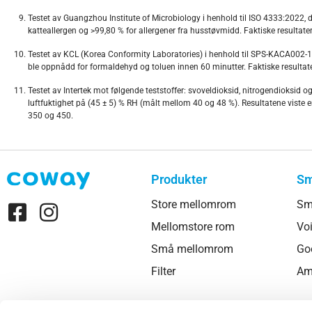
Testet av Guangzhou Institute of Microbiology i henhold til ISO 4333:2022, de
katteallergen og >99,80 % for allergener fra husstøvmidd. Faktiske resultat
Testet av KCL (Korea Conformity Laboratories) i henhold til SPS-KACA002-132
ble oppnådd for formaldehyd og toluen innen 60 minutter. Faktiske resultat
Testet av Intertek mot følgende teststoffer: svoveldioksid, nitrogendioksid o
luftfuktighet på (45 ± 5) % RH (målt mellom 40 og 48 %). Resultatene viste e
350 og 450.
Produkter
Sm
Store mellomrom
Sm
Mellomstore rom
Voi
Små mellomrom
Go
Filter
Am