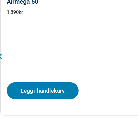
Airmega 50
1,890
kr
Legg i handlekurv