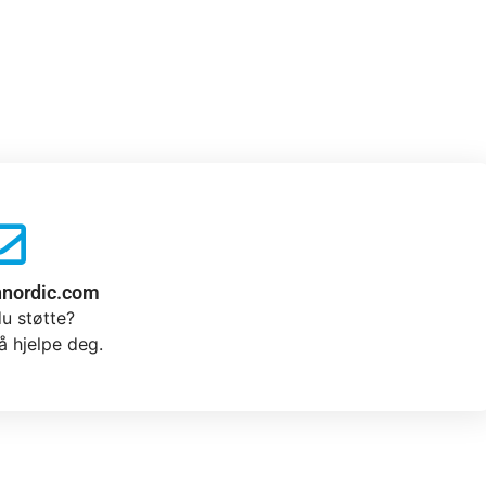
nnordic.com
u støtte?
 å hjelpe deg.