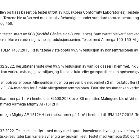
llen og flass basert på tester utført av KCL (Korea Conformity Laboratories). Teste
m. Testene ble utført ved maksimal viftehastighet under standard romtemperatur og l
 og 450.
ester utført av SGS (Société Générale de Surveillance). Samsvaret ble verifisert ved 
nterer ikke en vurdering av hele produksjonsserien. Testet med Airmega 100, 150,
e i JEM 1467:2015. Resultatene viste opptil 99,5 % reduksjon av konsentrasjonen av 
2:2022. Resultatene viste over 99,5 % reduksjon av vanlige gasser i hjemmet, inkl
e kan variere avhengig av miljøet, og ikke alle lukt- eller gasspartikler kan nødven
i en polyetylenpose. Allergenløsningen og prøven ble nedsenket i 2 ml fosfatbuffer (
uk av ELISA-metoden for å måle allergenkonsentrasjonen. Faktiske resultater kan va
stkammer på 1 m³ i henhold til EL608:2023 over 30 minutter. Målingene ble utført 
Testet med Airmega Mighty AP-1512HH.
rmega Mighty AP-1512HH i et testkammer på 1 m³ i henhold til JEM-1467:2015. Testen
2:2022. Testene ble utført med metylmerkaptan, isovaleraldehyd og isovalerinsyre i
ktiske resultater kan variere avhengig av bruksmiljøet. Testet med Airmega 350 og 4