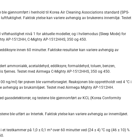
ne ble gjennomført i henhold til Korea Air Cleaning Associations standard (SPS-
uftfuktighet. Faktisk ytelse kan variere avhengig av brukerens innemiljø. Testet
viftehastighet nivå 1 for aktuelle modeller, og i hvilemodus (Sleep Mode) for
 Mighty AP-1512HH, C-Mighty AP-1512HHS, 350 og 450.
eddiksyre innen 60 minutter. Faktiske resultater kan variere avhengig av
udert ammoniakk, acetaldehyd, eddiksyre, formaldehyd, toluen, benzen,
digvis fjernes. Testet med Airmega C-Mighty AP-1512HHS, 350 og 450.
100 ng/ml) før prøven ble varmeforseglet. Reaksjonen ble opprettholdt ved 4 °C i
riere avhengig av bruksmiljøet. Testet med Airmega Mighty AP-1512HH.
med gassdetektorrør, og testene ble gjennomført av KCL (Korea Conformity
e ble utført av Intertek. Faktisk ytelse kan variere avhengig av innemiljøet.
 et testkammer på 1,0 ± 0,1 m³ over 60 minutter ved (24 ± 4) °C og (46 ± 10) %
50.