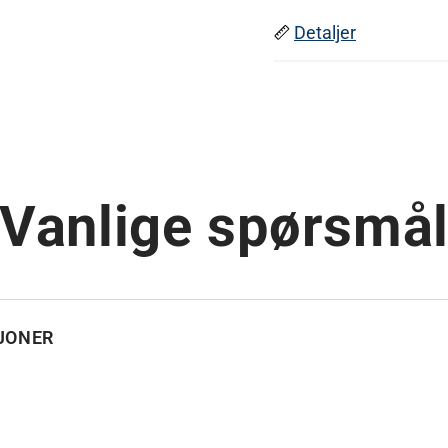
Detaljer
Vanlige spørsmå
SJONER