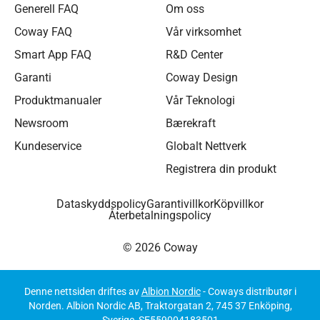
Generell FAQ
Om oss
Coway FAQ
Vår virksomhet
Smart App FAQ
R&D Center
Garanti
Coway Design
Produktmanualer
Vår Teknologi
Newsroom
Bærekraft
Kundeservice
Globalt Nettverk
Registrera din produkt
Dataskyddspolicy
Garantivillkor
Köpvillkor
Återbetalningspolicy
© 2026 Coway
Denne nettsiden driftes av
Albion Nordic
- Coways distributør i
Norden. Albion Nordic AB, Traktorgatan 2, 745 37 Enköping,