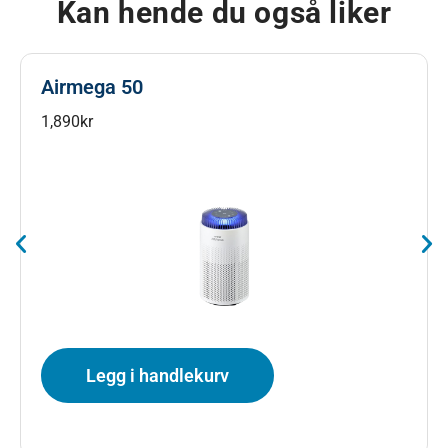
Kan hende du også liker
Airmega 50
1,890
kr
Legg i handlekurv