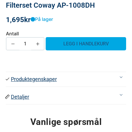
Filterset Coway AP-1008DH
1,695
kr
På lager
Antall
LEGG I HANDLEKURV
Produktegenskaper
Detaljer
Vanlige spørsmål