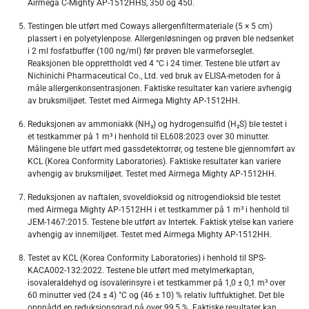
Airmega C-Mighty AP-1512HHS, 350 og 450.
Testingen ble utført med Coways allergenfiltermateriale (5 × 5 cm)
plassert i en polyetylenpose. Allergenløsningen og prøven ble nedsenket
i 2 ml fosfatbuffer (100 ng/ml) før prøven ble varmeforseglet.
Reaksjonen ble opprettholdt ved 4 °C i 24 timer. Testene ble utført av
Nichinichi Pharmaceutical Co., Ltd. ved bruk av ELISA-metoden for å
måle allergenkonsentrasjonen. Faktiske resultater kan variere avhengig
av bruksmiljøet. Testet med Airmega Mighty AP-1512HH.
Reduksjonen av ammoniakk (NH₃) og hydrogensulfid (H₂S) ble testet i
et testkammer på 1 m³ i henhold til EL608:2023 over 30 minutter.
Målingene ble utført med gassdetektorrør, og testene ble gjennomført av
KCL (Korea Conformity Laboratories). Faktiske resultater kan variere
avhengig av bruksmiljøet. Testet med Airmega Mighty AP-1512HH.
Reduksjonen av naftalen, svoveldioksid og nitrogendioksid ble testet
med Airmega Mighty AP-1512HH i et testkammer på 1 m³ i henhold til
JEM-1467:2015. Testene ble utført av Intertek. Faktisk ytelse kan variere
avhengig av innemiljøet. Testet med Airmega Mighty AP-1512HH.
Testet av KCL (Korea Conformity Laboratories) i henhold til SPS-
KACA002-132:2022. Testene ble utført med metylmerkaptan,
isovaleraldehyd og isovalerinsyre i et testkammer på 1,0 ± 0,1 m³ over
60 minutter ved (24 ± 4) °C og (46 ± 10) % relativ luftfuktighet. Det ble
oppnådd en reduksjonsgrad på over 99,5 %. Faktiske resultater kan