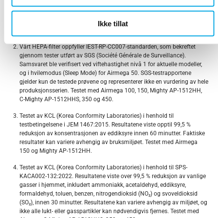
fjerning av partikler ned til 0,01 μm. Testene ble utført ved maksimal
viftehastighet under standard romtemperatur og luftfuktighet. Faktisk
ytelse kan variere avhengig av brukerens innemiljø. Testet med Airmega
Ikke tillat
50, 100, 150, Mighty AP-1512HH, C-Mighty AP-1512HHS, 350 og 450.
Vårt HEPA-filter oppfyller IEST-RP-CC007-standarden, som bekreftet
gjennom tester utført av SGS (Société Générale de Surveillance).
Samsvaret ble verifisert ved viftehastighet nivå 1 for aktuelle modeller,
og i hvilemodus (Sleep Mode) for Airmega 50. SGS-testrapportene
gjelder kun de testede prøvene og representerer ikke en vurdering av hele
produksjonsserien. Testet med Airmega 100, 150, Mighty AP-1512HH,
C-Mighty AP-1512HHS, 350 og 450.
Testet av KCL (Korea Conformity Laboratories) i henhold til
testbetingelsene i JEM 1467:2015. Resultatene viste opptil 99,5 %
reduksjon av konsentrasjonen av eddiksyre innen 60 minutter. Faktiske
resultater kan variere avhengig av bruksmiljøet. Testet med Airmega
150 og Mighty AP-1512HH.
Testet av KCL (Korea Conformity Laboratories) i henhold til SPS-
KACA002-132:2022. Resultatene viste over 99,5 % reduksjon av vanlige
gasser i hjemmet, inkludert ammoniakk, acetaldehyd, eddiksyre,
formaldehyd, toluen, benzen, nitrogendioksid (NO₂) og svoveldioksid
(SO₂), innen 30 minutter. Resultatene kan variere avhengig av miljøet, og
ikke alle lukt- eller gasspartikler kan nødvendigvis fjernes. Testet med