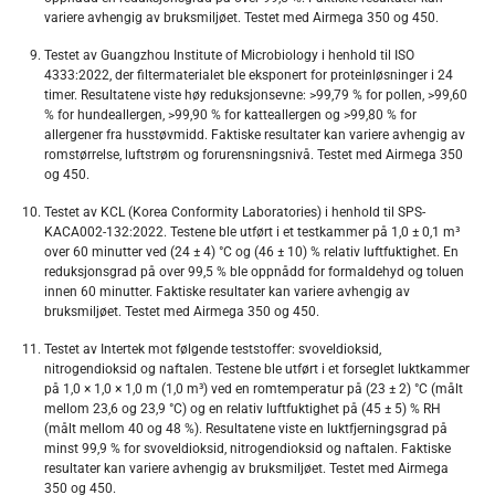
variere avhengig av bruksmiljøet. Testet med Airmega 350 og 450.
Testet av Guangzhou Institute of Microbiology i henhold til ISO
4333:2022, der filtermaterialet ble eksponert for proteinløsninger i 24
timer. Resultatene viste høy reduksjonsevne: >99,79 % for pollen, >99,60
% for hundeallergen, >99,90 % for katteallergen og >99,80 % for
allergener fra husstøvmidd. Faktiske resultater kan variere avhengig av
romstørrelse, luftstrøm og forurensningsnivå. Testet med Airmega 350
og 450.
Testet av KCL (Korea Conformity Laboratories) i henhold til SPS-
KACA002-132:2022. Testene ble utført i et testkammer på 1,0 ± 0,1 m³
over 60 minutter ved (24 ± 4) °C og (46 ± 10) % relativ luftfuktighet. En
reduksjonsgrad på over 99,5 % ble oppnådd for formaldehyd og toluen
innen 60 minutter. Faktiske resultater kan variere avhengig av
bruksmiljøet. Testet med Airmega 350 og 450.
Testet av Intertek mot følgende teststoffer: svoveldioksid,
nitrogendioksid og naftalen. Testene ble utført i et forseglet luktkammer
på 1,0 × 1,0 × 1,0 m (1,0 m³) ved en romtemperatur på (23 ± 2) °C (målt
mellom 23,6 og 23,9 °C) og en relativ luftfuktighet på (45 ± 5) % RH
(målt mellom 40 og 48 %). Resultatene viste en luktfjerningsgrad på
minst 99,9 % for svoveldioksid, nitrogendioksid og naftalen. Faktiske
resultater kan variere avhengig av bruksmiljøet. Testet med Airmega
350 og 450.