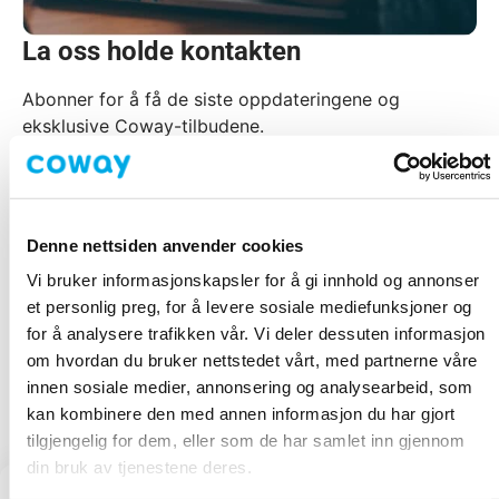
La oss holde kontakten
Abonner for å få de siste oppdateringene og
eksklusive Coway-tilbudene.
Denne nettsiden anvender cookies
Jeg vil gjerne abonnere på Coways nyhetsbrev. Jeg samtykker til at
Albion Nordic AB bruker mine personlige data i samsvar med
Vi bruker informasjonskapsler for å gi innhold og annonser
personvernerklæringen med det formål å sende meg individuelt
reklamemateriell. Jeg kan melde meg av dette nyhetsbrevet når som
et personlig preg, for å levere sosiale mediefunksjoner og
helst.
for å analysere trafikken vår. Vi deler dessuten informasjon
om hvordan du bruker nettstedet vårt, med partnerne våre
Melde deg på
innen sosiale medier, annonsering og analysearbeid, som
kan kombinere den med annen informasjon du har gjort
tilgjengelig for dem, eller som de har samlet inn gjennom
din bruk av tjenestene deres.