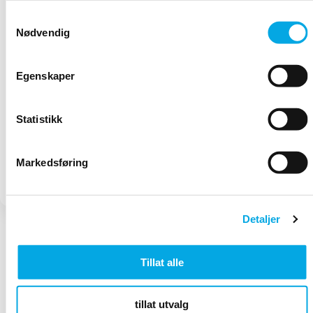
Har du noen
Samtykkevalg
Nødvendig
spørsmål?
Hjelpesenter
info@albionnordic.c
Vi er her for å
Besøk
Trenger du
Egenskaper
hjelpe deg.
hjelpesenteret
støtte?
vårt
Vi er her for
Statistikk
for
å hjelpe
informasjon
deg.
og
Markedsføring
kundeservice.
Detaljer
Tillat alle
Airmega luftrensere har dokumentert evne til å fange opp luftbårent
støv, pollen og flass basert på tester utført av KCL (Korea Conformity
Laboratories). Testene ble gjennomført i henhold til Korea Air Cleaning
tillat utvalg
Associations standard (SPS-KACA 002-132:2022 Modified) for å måle